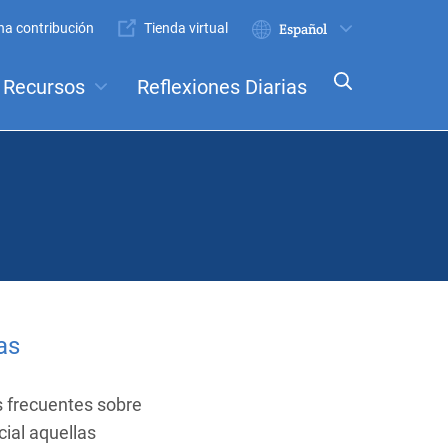
a contribución
Tienda virtual
Enviar
Select
your
Recursos
Reflexiones Diarias
language
nceptos
Comités
as
s frecuentes sobre
cial aquellas