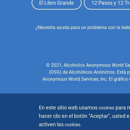
Footer
El Libro Grande
12 Pasos y 12 Tr
Top
Menu
Footer
¿Necesita ayuda para un problema con la beb
Center
Menu
© 2021, Alcoholics Anonymous World Servic
(OSG) de Alcohólicos Anónimos. Está pro
Anonymous World Services, Inc. El gráfico
En este sitio web usamos
para m
cookies
hacer clic en el botón “Aceptar”, usted
activen las
.
cookies