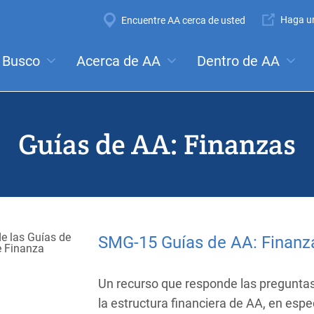
Super
Haga un
Encuentre AA cerca de usted
Navigation
Mega
Busco
Acerca de AA
Dentro de AA
ales:
Reuniones
Anonimato
Pasos
Tradiciones
Co
Menu
Guías de AA: Finanzas
SMG-15 Guías de AA: Finanz
Un recurso que responde las pregunta
la estructura financiera de AA, en espe