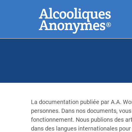
Aller
Recherchez
au
contenu
principal
Souvent reche
La documentation publiée par A.A. Worl
personnes. Dans nos documents, vous p
fonctionnement. Nous publions des art
dans des langues internationales pou