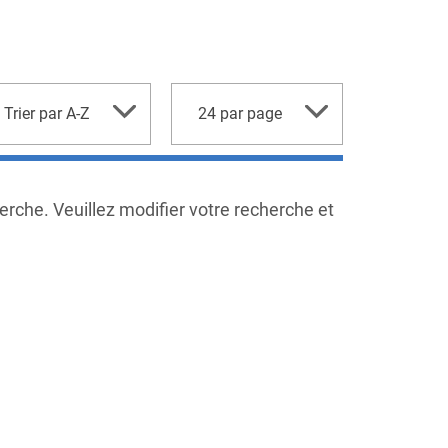
rt
par
Trier par A-Z
24 par page
page
erche. Veuillez modifier votre recherche et