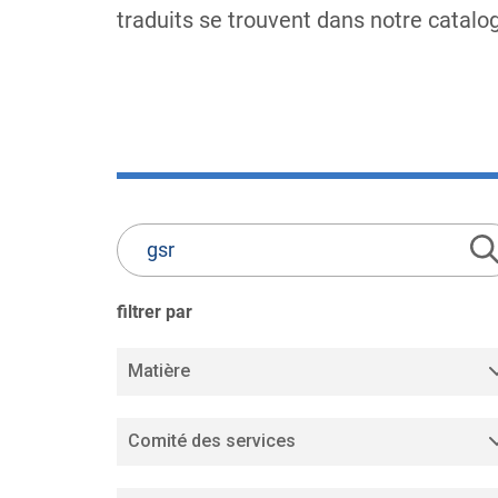
traduits se trouvent dans notre catalo
Literature
Listing
Search
filtrer par
Matière
Comité des services