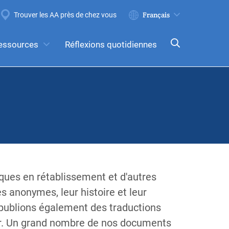
Trouver les AA près de chez vous
Soumettre
Select
your
essources
Réflexions quotidiennes
language
cepts
comités
iques en rétablissement et d'autres
 anonymes, leur histoire et leur
 publions également des traductions
er. Un grand nombre de nos documents