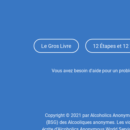
Footer
Le Gros Livre
12 Étapes et 12 
Top
Menu
Footer
Vous avez besoin d'aide pour un probl
Center
Menu
Copyright © 2021 par Alcoholics Anonymous
(BSG) des Alcooliques anonymes. Les vidé
écrite d’Alcoholics Anonymous World Servi