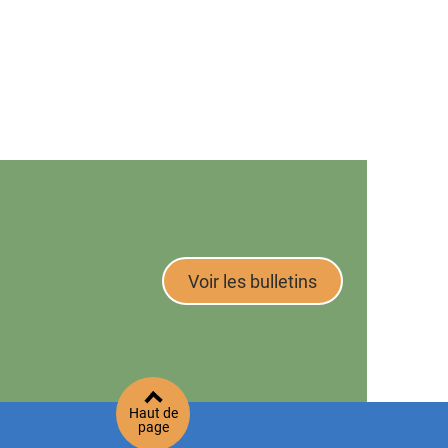
Voir les bulletins
Haut de
page