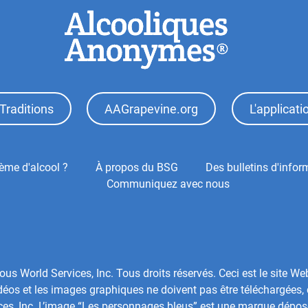
Traditions
AAGrapevine.org
L'applicat
ème d'alcool ?
À propos du BSG
Des bulletins d'infor
Communiquez avec nous
 World Services, Inc. Tous droits réservés. Ceci est le site We
os et les images graphiques ne doivent pas être téléchargées, 
ces, Inc. L’image “Les personnages bleus” est une marque dépo