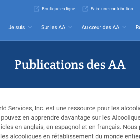
Super
Boutique en ligne
Faire une contribution
Navigation
Mega
Je suis
Sur les AA
Au cœur des AA
R
rché:
réunions
l’anonymat
Étapes
Traditions
Con
Menu
Publications des AA
d Services, Inc. est une ressource pour les alcool
ouvez en apprendre davantage sur les Alcooliques
icles en anglais, en espagnol et en français. Nous
r les alcooliques en rétablissement du monde enti