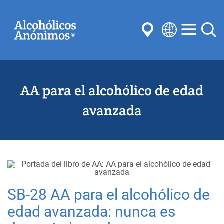
Skip
Buscar
to
main
content
Select
your
Enviar
language
AA para el alcohólico de edad
Búsquedas habituales:
Reuniones
Anonimato
Pasos
Tradiciones
avanzada
Conceptos
Comités
SB-28 AA para el alcohólico de
edad avanzada: nunca es