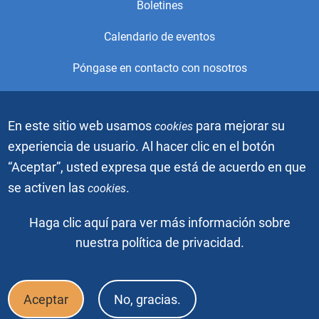
Boletines
Calendario de eventos
Póngase en contacto con nosotros
© 2021, Alcoholics Anonymous World Services, Inc. Todos los
En este sitio web usamos
para mejorar su
cookies
derechos reservados. Este es el sitio web oficial de la Oficina
de Servicios Generales (OSG) de Alcohólicos Anónimos. Está
experiencia de usuario. Al hacer clic en el botón
prohibido descargar, copiar o duplicar los videos o imágenes
“Aceptar”, usted expresa que está de acuerdo en que
gráficas sin el permiso escrito de Alcoholics Anonymous
World Services, Inc. El gráfico de la gente azul es una marca
se activen las
.
cookies
registrada de Alcoholics Anonymous World Services, Inc.
Todos los derechos reservados.
Haga clic aquí para ver más información sobre
nuestra política de privacidad.
© 2026, Alcoholics Anonymous World Services, Inc. Todos los
derechos reservados.
Footer
Aceptar
No, gracias.
Preguntas frecuentes
Prensa y medios de comunicación
Bottom
Política de confidencialidad
Términos de uso