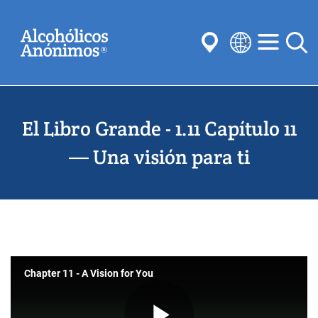
Skip
Buscar
to
main
content
Select
your
Enviar
language
El Libro Grande - 1.11 Capítulo 11
Búsquedas habituales:
Reuniones
Anonimato
Pasos
Tradiciones
— Una visión para ti
Conceptos
Comités
Chapter 11 - A Vision for You