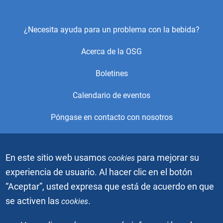
Footer
¿Necesita ayuda para un problema con la bebida?
Center
Acerca de la OSG
Menu
Boletines
Calendario de eventos
Póngase en contacto con nosotros
© 2021, Alcoholics Anonymous World Services, Inc. Todos los
En este sitio web usamos
para mejorar su
cookies
derechos reservados. Este es el sitio web oficial de la Oficina
de Servicios Generales (OSG) de Alcohólicos Anónimos. Está
experiencia de usuario. Al hacer clic en el botón
prohibido descargar, copiar o duplicar los videos o imágenes
“Aceptar”, usted expresa que está de acuerdo en que
gráficas sin el permiso escrito de Alcoholics Anonymous
World Services, Inc. El gráfico de la gente azul es una marca
se activen las
.
cookies
registrada de Alcoholics Anonymous World Services, Inc.
Todos los derechos reservados.