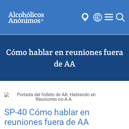
Skip
Buscar
to
main
content
Select
your
Enviar
language
Cómo hablar en reuniones fuera
Búsquedas habituales:
Reuniones
Anonimato
Pasos
Tradiciones
de AA
Conceptos
Comités
SP-40 Cómo hablar en
reuniones fuera de AA