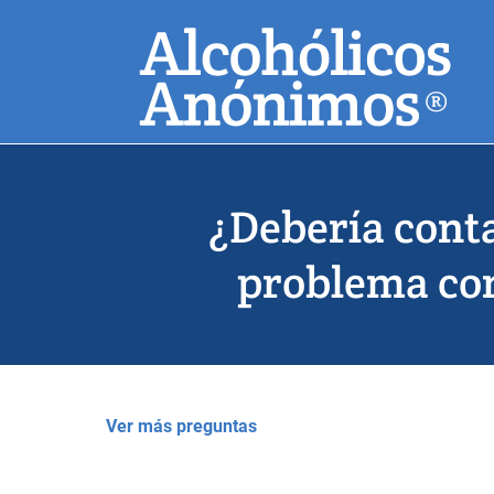
Skip
Buscar
to
main
content
Búsquedas habitu
¿Debería cont
problema con
Ver más preguntas