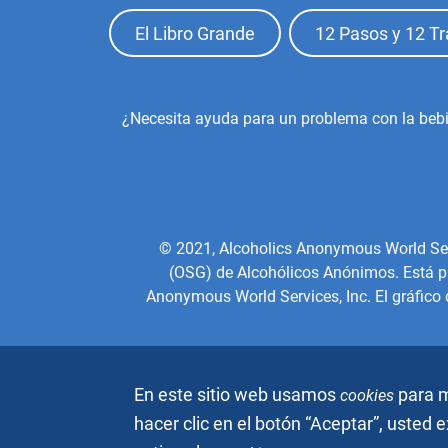
Footer
El Libro Grande
12 Pasos y 12 Tr
Top
Menu
Footer
¿Necesita ayuda para un problema con la beb
Center
Menu
© 2021, Alcoholics Anonymous World Servic
(OSG) de Alcohólicos Anónimos. Está pro
Anonymous World Services, Inc. El gráfico
En este sitio web usamos
para m
cookies
hacer clic en el botón “Aceptar”, usted