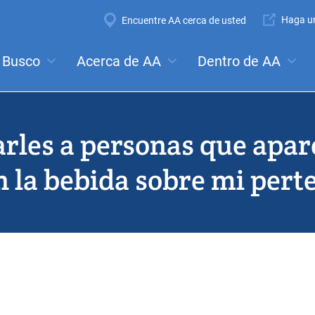
Super
Haga un
Encuentre AA cerca de usted
Navigation
Mega
Busco
Acerca de AA
Dentro de AA
ales:
Reuniones
Anonimato
Pasos
Tradiciones
Co
Menu
arles a personas que apar
 la bebida sobre mi pert