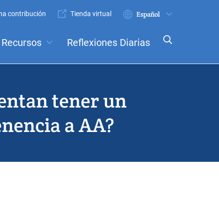
a contribución
Tienda virtual
Enviar
Select
your
Recursos
Reflexiones Diarias
language
nceptos
Comités
entan tener un
enencia a AA?