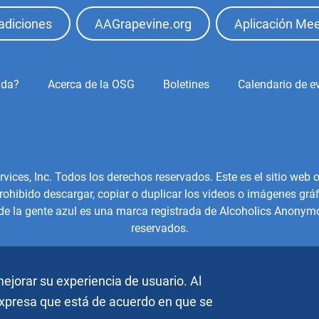
adiciones
AAGrapevine.org
Aplicación Mee
ida?
Acerca de la OSG
Boletines
Calendario de e
es, Inc. Todos los derechos reservados. Este es el sitio web of
hibido descargar, copiar o duplicar los videos o imágenes gráfi
 de la gente azul es una marca registrada de Alcoholics Anonymo
reservados.
ejorar su experiencia de usuario. Al
 expresa que está de acuerdo en que se