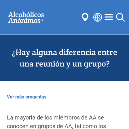
Skip
Buscar
to
main
content
Select
your
Enviar
language
¿Hay alguna diferencia entre
Búsquedas habituales:
Reuniones
Anonimato
Pasos
Tradiciones
una reunión y un grupo?
Conceptos
Comités
Ver más preguntas
La mayoría de los miembros de AA se
conocen en grupos de AA, tal como los