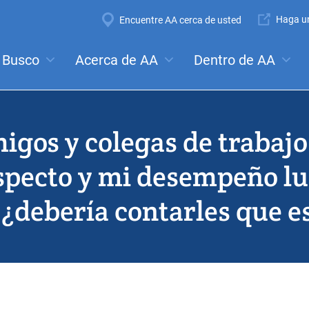
Super
Haga un
Encuentre AA cerca de usted
Navigation
Mega
Busco
Acerca de AA
Dentro de AA
ales:
Reuniones
Anonimato
Pasos
Tradiciones
Co
Menu
amigos y colegas de trabaj
specto y mi desempeño lue
 ¿debería contarles que e