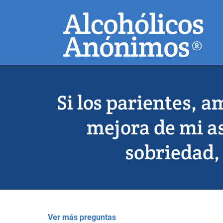
Skip
Buscar
to
main
content
Búsquedas habitu
Si los parientes, 
mejora de mi a
sobriedad,
Ver más preguntas