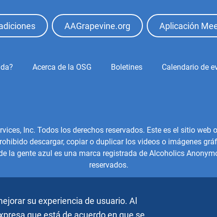
adiciones
AAGrapevine.org
Aplicación Mee
ida?
Acerca de la OSG
Boletines
Calendario de e
es, Inc. Todos los derechos reservados. Este es el sitio web of
hibido descargar, copiar o duplicar los videos o imágenes gráfi
 de la gente azul es una marca registrada de Alcoholics Anonymo
reservados.
ejorar su experiencia de usuario. Al
 expresa que está de acuerdo en que se