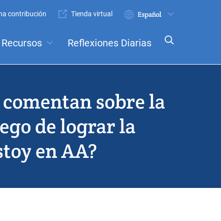
a contribución
Tienda virtual
Enviar
Select
your
Recursos
Reflexiones Diarias
language
nceptos
Comités
o comentan sobre la
go de lograr la
stoy en AA?