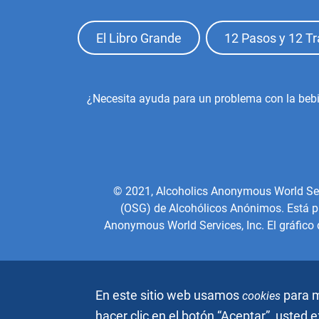
Footer
El Libro Grande
12 Pasos y 12 Tr
Top
Menu
Footer
¿Necesita ayuda para un problema con la beb
Center
Menu
© 2021, Alcoholics Anonymous World Servic
(OSG) de Alcohólicos Anónimos. Está pro
Anonymous World Services, Inc. El gráfico
En este sitio web usamos
para m
cookies
hacer clic en el botón “Aceptar”, usted