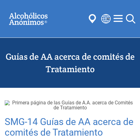
Skip
Buscar
to
main
content
Select
your
Enviar
language
Guías de AA acerca de comités de
Búsquedas habituales:
Reuniones
Anonimato
Pasos
Tradiciones
Tratamiento
Conceptos
Comités
SMG-14 Guías de AA acerca de
comités de Tratamiento