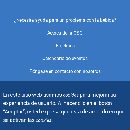
Footer
¿Necesita ayuda para un problema con la bebida?
Center
Acerca de la OSG
Menu
Boletines
Calendario de eventos
Póngase en contacto con nosotros
© 2021, Alcoholics Anonymous World Services, Inc. Todos los
En este sitio web usamos
para mejorar su
cookies
derechos reservados. Este es el sitio web oficial de la Oficina
de Servicios Generales (OSG) de Alcohólicos Anónimos. Está
experiencia de usuario. Al hacer clic en el botón
prohibido descargar, copiar o duplicar los videos o imágenes
“Aceptar”, usted expresa que está de acuerdo en que
gráficas sin el permiso escrito de Alcoholics Anonymous
World Services, Inc. El gráfico de la gente azul es una marca
se activen las
.
cookies
registrada de Alcoholics Anonymous World Services, Inc.