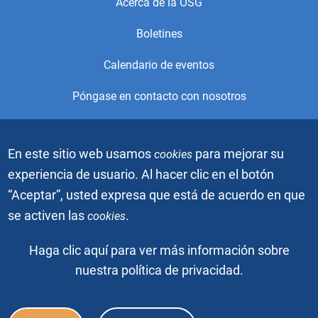
Acerca de la OSG
Menu
Boletines
Calendario de eventos
Póngase en contacto con nosotros
© 2021, Alcoholics Anonymous World Services, Inc. Todos los
En este sitio web usamos
para mejorar su
cookies
derechos reservados. Este es el sitio web oficial de la Oficina
de Servicios Generales (OSG) de Alcohólicos Anónimos. Está
experiencia de usuario. Al hacer clic en el botón
prohibido descargar, copiar o duplicar los videos o imágenes
“Aceptar”, usted expresa que está de acuerdo en que
gráficas sin el permiso escrito de Alcoholics Anonymous
World Services, Inc. El gráfico de la gente azul es una marca
se activen las
.
cookies
registrada de Alcoholics Anonymous World Services, Inc.
Todos los derechos reservados.
Haga clic aquí para ver más información sobre
nuestra política de privacidad.
© 2026, Alcoholics Anonymous World Services, Inc. Todos los
derechos reservados.