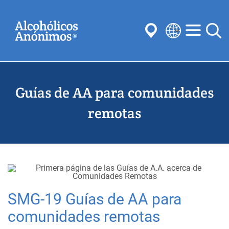
Skip
Buscar
to
main
content
Select
your
Enviar
language
Guías de AA para comunidades
Búsquedas habituales:
Reuniones
Anonimato
Pasos
Tradiciones
remotas
Conceptos
Comités
SMG-19 Guías de AA para
comunidades remotas