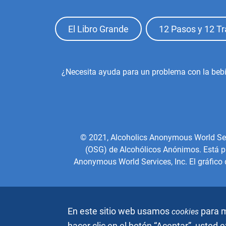
Footer
El Libro Grande
12 Pasos y 12 Tr
Top
Menu
Footer
¿Necesita ayuda para un problema con la beb
Center
Menu
© 2021, Alcoholics Anonymous World Servic
(OSG) de Alcohólicos Anónimos. Está pro
Anonymous World Services, Inc. El gráfico
En este sitio web usamos
para m
cookies
hacer clic en el botón “Aceptar”, usted