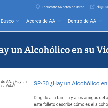
Super
Haga un
Encuentre AA cerca de usted
Navigation
Mega
Busco
Acerca de AA
Dentro de AA
ales:
Reuniones
Anonimato
Pasos
Tradiciones
Co
Menu
ay un Alcohólico en su Vi
SP-30 ¿Hay un Alcohólico en
Dirigido a la familia y a los amigos del 
este folleto describe cómo es el alcoho