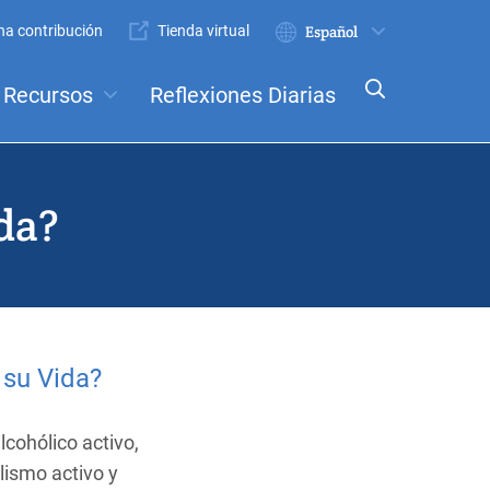
a contribución
Tienda virtual
Enviar
Select
your
Recursos
Reflexiones Diarias
language
nceptos
Comités
da?
 su Vida?
alcohólico activo,
lismo activo y