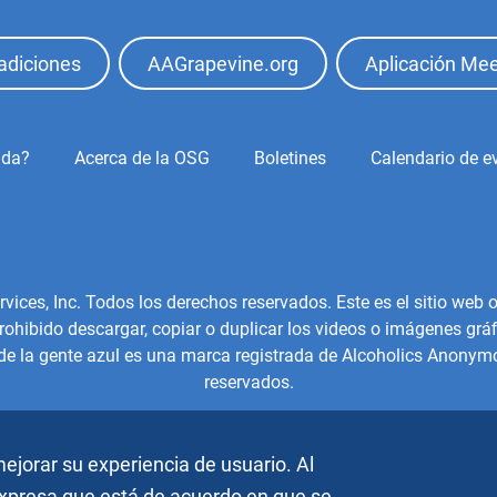
adiciones
AAGrapevine.org
Aplicación Mee
ida?
Acerca de la OSG
Boletines
Calendario de e
es, Inc. Todos los derechos reservados. Este es el sitio web of
hibido descargar, copiar o duplicar los videos o imágenes gráfi
 de la gente azul es una marca registrada de Alcoholics Anonymo
reservados.
ejorar su experiencia de usuario. Al
 expresa que está de acuerdo en que se