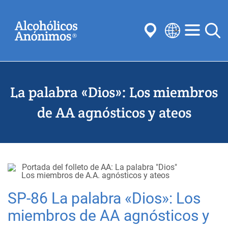
Skip
Buscar
to
main
content
Select
your
Enviar
language
La palabra «Dios»: Los miembros
Búsquedas habituales:
Reuniones
Anonimato
Pasos
Tradiciones
de AA agnósticos y ateos
Conceptos
Comités
SP-86 La palabra «Dios»: Los
miembros de AA agnósticos y