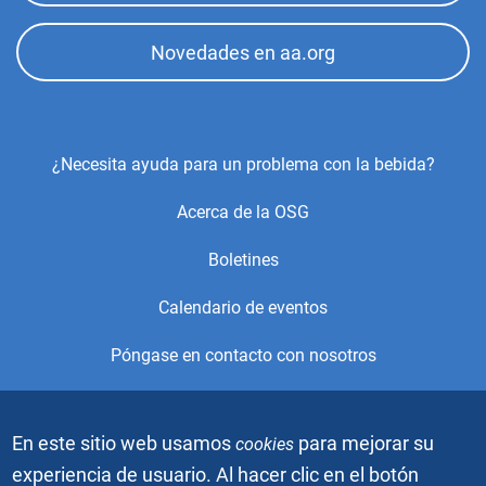
Novedades en aa.org
Footer
¿Necesita ayuda para un problema con la bebida?
Center
Acerca de la OSG
Menu
Boletines
Calendario de eventos
Póngase en contacto con nosotros
© 2021, Alcoholics Anonymous World Services, Inc. Todos los
En este sitio web usamos
para mejorar su
cookies
derechos reservados. Este es el sitio web oficial de la Oficina
de Servicios Generales (OSG) de Alcohólicos Anónimos. Está
experiencia de usuario. Al hacer clic en el botón