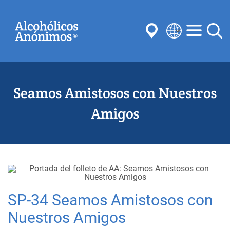
Skip
Buscar
to
main
content
Select
your
Enviar
language
Seamos Amistosos con Nuestros
Búsquedas habituales:
Reuniones
Anonimato
Pasos
Tradiciones
Amigos
Conceptos
Comités
SP-34 Seamos Amistosos con
Nuestros Amigos