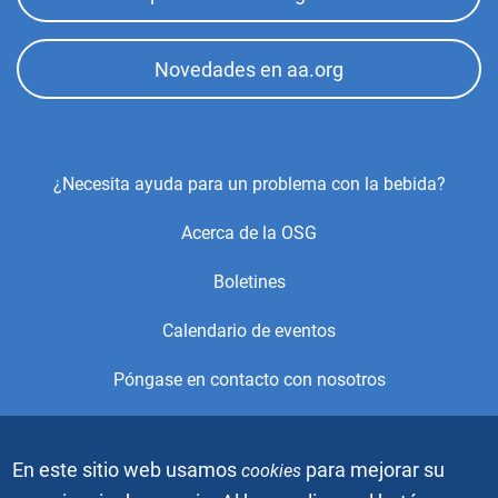
Novedades en aa.org
Footer
¿Necesita ayuda para un problema con la bebida?
Center
Acerca de la OSG
Menu
Boletines
Calendario de eventos
Póngase en contacto con nosotros
© 2021, Alcoholics Anonymous World Services, Inc. Todos los
En este sitio web usamos
para mejorar su
cookies
derechos reservados. Este es el sitio web oficial de la Oficina
de Servicios Generales (OSG) de Alcohólicos Anónimos. Está