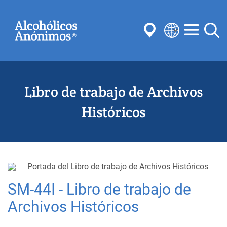
Skip
Buscar
to
main
content
Select
your
Enviar
language
Libro de trabajo de Archivos
Búsquedas habituales:
Reuniones
Anonimato
Pasos
Tradiciones
Históricos
Conceptos
Comités
SM-44I - Libro de trabajo de
Archivos Históricos