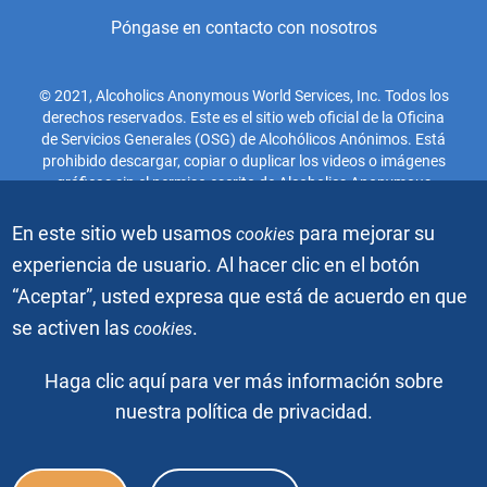
Póngase en contacto con nosotros
© 2021, Alcoholics Anonymous World Services, Inc. Todos los
derechos reservados. Este es el sitio web oficial de la Oficina
de Servicios Generales (OSG) de Alcohólicos Anónimos. Está
prohibido descargar, copiar o duplicar los videos o imágenes
gráficas sin el permiso escrito de Alcoholics Anonymous
World Services, Inc. El gráfico de la gente azul es una marca
registrada de Alcoholics Anonymous World Services, Inc.
En este sitio web usamos
para mejorar su
cookies
Todos los derechos reservados.
experiencia de usuario. Al hacer clic en el botón
“Aceptar”, usted expresa que está de acuerdo en que
© 2026, Alcoholics Anonymous World Services, Inc. Todos los
se activen las
.
cookies
derechos reservados.
Footer
Haga clic aquí para ver más información sobre
Preguntas frecuentes
Prensa y medios de comunicación
Bottom
Política de confidencialidad
Términos de uso
nuestra política de privacidad.
Menu