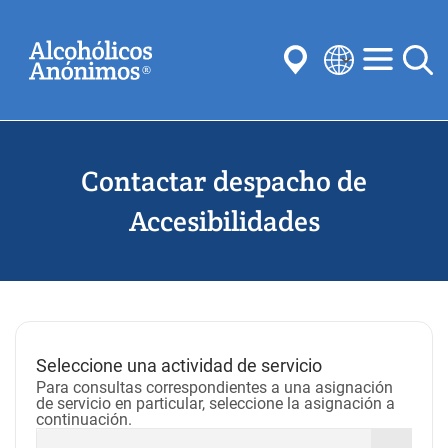
Skip
Buscar
to
main
content
Select
your
Enviar
language
Contactar despacho de
Búsquedas habituales:
Reuniones
Anonimato
Pasos
Tradiciones
Accesibilidades
Conceptos
Comités
Seleccione una actividad de servicio
Para consultas correspondientes a una asignación
de servicio en particular, seleccione la asignación a
continuación.