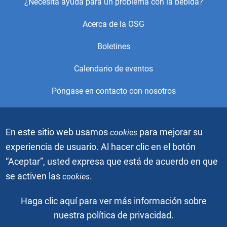
Footer
¿Necesita ayuda para un problema con la bebida?
Center
Acerca de la OSG
Menu
Boletines
Calendario de eventos
Póngase en contacto con nosotros
© 2021, Alcoholics Anonymous World Services, Inc. Todos los
En este sitio web usamos
para mejorar su
cookies
derechos reservados. Este es el sitio web oficial de la Oficina
de Servicios Generales (OSG) de Alcohólicos Anónimos. Está
experiencia de usuario. Al hacer clic en el botón
prohibido descargar, copiar o duplicar los videos o imágenes
“Aceptar”, usted expresa que está de acuerdo en que
gráficas sin el permiso escrito de Alcoholics Anonymous
World Services, Inc. El gráfico de la gente azul es una marca
se activen las
.
cookies
registrada de Alcoholics Anonymous World Services, Inc.
Todos los derechos reservados.
Haga clic aquí para ver más información sobre
nuestra política de privacidad.