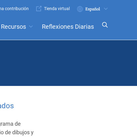
a contribución
Tienda virtual
Enviar
Select
your
Recursos
Reflexiones Diarias
language
nceptos
Comités
ados
ograma de
o de dibujos y