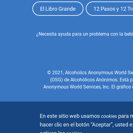
Footer
El Libro Grande
12 Pasos y 12 Tr
Top
Menu
Footer
¿Necesita ayuda para un problema con la beb
Center
Menu
© 2021, Alcoholics Anonymous World Servic
(OSG) de Alcohólicos Anónimos. Está pro
Anonymous World Services, Inc. El gráfico
En este sitio web usamos
para m
cookies
hacer clic en el botón “Aceptar”, usted