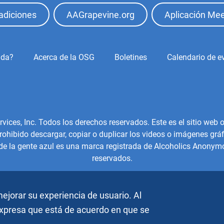
adiciones
AAGrapevine.org
Aplicación Mee
ida?
Acerca de la OSG
Boletines
Calendario de e
es, Inc. Todos los derechos reservados. Este es el sitio web of
hibido descargar, copiar o duplicar los videos o imágenes gráfi
 de la gente azul es una marca registrada de Alcoholics Anonymo
reservados.
ejorar su experiencia de usuario. Al
 expresa que está de acuerdo en que se