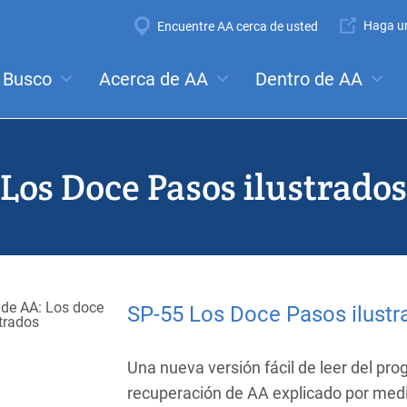
Super
Haga un
Encuentre AA cerca de usted
Navigation
Mega
Busco
Acerca de AA
Dentro de AA
ales:
Reuniones
Anonimato
Pasos
Tradiciones
Co
Menu
Los Doce Pasos ilustrados
SP-55 Los Doce Pasos ilustr
Una nueva versión fácil de leer del pr
recuperación de AA explicado por medi