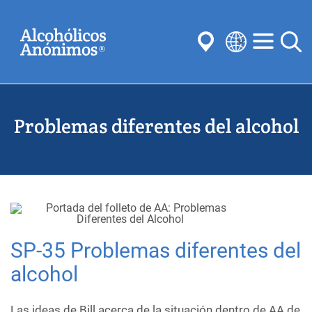
Skip
Buscar
to
main
content
Select
your
Enviar
language
Problemas diferentes del alcohol
Búsquedas habituales:
Reuniones
Anonimato
Pasos
Tradiciones
Conceptos
Comités
SP-35 Problemas diferentes del
alcohol
Las ideas de Bill acerca de la situación dentro de AA de