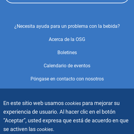
Footer
¿Necesita ayuda para un problema con la bebida?
Center
Acerca de la OSG
Menu
Boletines
Calendario de eventos
Póngase en contacto con nosotros
© 2021, Alcoholics Anonymous World Services, Inc. Todos los
En este sitio web usamos
para mejorar su
cookies
derechos reservados. Este es el sitio web oficial de la Oficina
de Servicios Generales (OSG) de Alcohólicos Anónimos. Está
experiencia de usuario. Al hacer clic en el botón
prohibido descargar, copiar o duplicar los videos o imágenes
“Aceptar”, usted expresa que está de acuerdo en que
gráficas sin el permiso escrito de Alcoholics Anonymous
World Services, Inc. El gráfico de la gente azul es una marca
se activen las
.
cookies
registrada de Alcoholics Anonymous World Services, Inc.