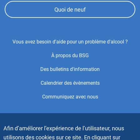
Quoi de neuf
Footer
Vous avez besoin d'aide pour un problème d'alcool ?
Center
À propos du BSG
Menu
Des bulletins d'information
Calendrier des évènements
Communiquez avec nous
Copyright © 2021 par Alcoholics Anonymous World Services,
Inc. Tous droits réservés. Ceci est le site Web officiel du
Afin d’améliorer l’expérience de l’utilisateur, nous
Bureau des Services généraux (BSG) des Alcooliques
anonymes. Les vidéos et les images graphiques ne doivent
utilisons des cookies sur ce site. En cliquant sur