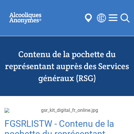
Aller
Recherchez
au
contenu
principal
Select
your
Soumettre
language
Contenu de la pochette du
Souvent recherché:
réunions
l’anonymat
Étapes
Traditions
représentant auprès des Services
Concepts
comités
généraux (RSG)
FGSRLISTW - Contenu de la
pochette du représentant