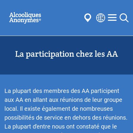
Aller
Recherchez
au
contenu
principal
Select
your
Soumettre
language
La participation chez les AA
Souvent recherché:
réunions
l’anonymat
Étapes
Traditions
Concepts
comités
La plupart des membres des AA participent
aux AA en allant aux réunions de leur groupe
local. Il existe également de nombreuses
possibilités de service en dehors des réunions.
La plupart d'entre nous ont constaté que le