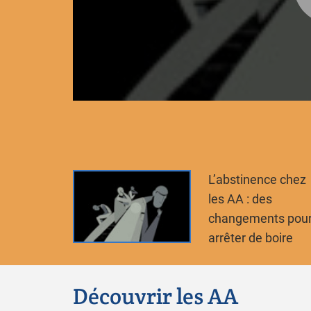
L’abstinence chez
les AA : des
changements pou
arrêter de boire
Découvrir les AA