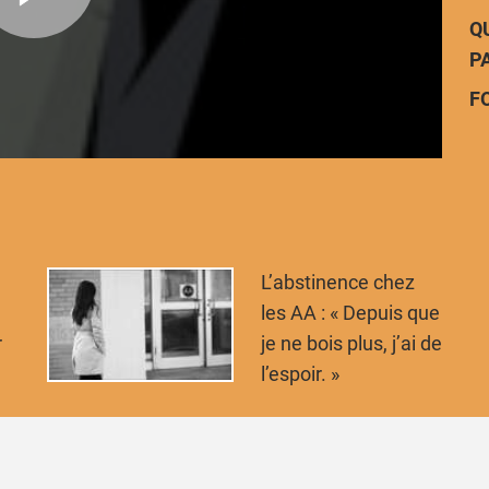
Q
P
F
L’abstinence chez
les AA : « Depuis que
r
je ne bois plus, j’ai de
l’espoir. »