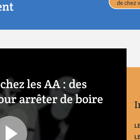
ent
de chez 
chez les AA : des
ur arrêter de boire
I
L
L