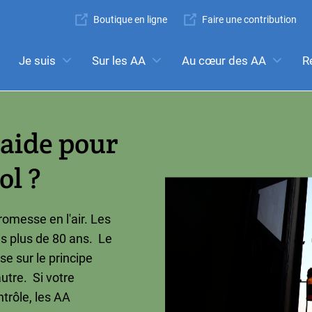
Super
Boutique en ligne
Faire une contribution
Navigation
Mega
Je suis
Sur les AA
Au cœur des AA
R
rché:
réunions
l’anonymat
Étapes
Traditions
Con
Menu
'aide pour
ol ?
romesse en l'air. Les
is plus de 80 ans. Le
 sur le principe
utre. Si votre
trôle, les AA