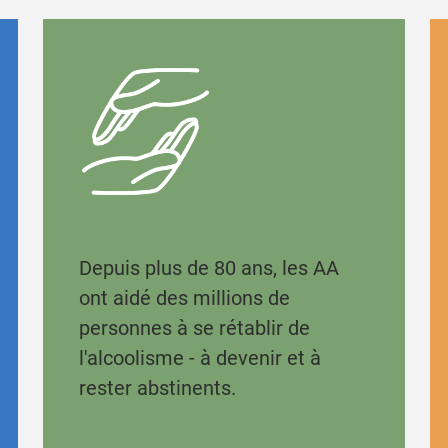
Depuis plus de 80 ans, les AA
ont aidé des millions de
personnes à se rétablir de
l'alcoolisme - à devenir et à
rester abstinents.