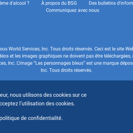
ème d'alcool ?
À propos du BSG
Des bulletins d'infor
Communiquez avec nous
 World Services, Inc. Tous droits réservés. Ceci est le site We
os et les images graphiques ne doivent pas être téléchargées, 
ces, Inc. L’image “Les personnages bleus” est une marque dépo
Inc. Tous droits réservés.
ateur, nous utilisons des cookies sur ce
acceptez l’utilisation des cookies.
politique de confidentialité.
Footer
 Inc. Tous droits réservés.
FAQ
Presse et médias