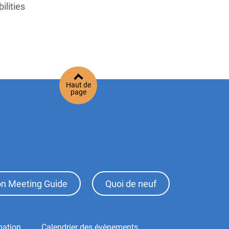
ilities
Haut de
page
ion Meeting Guide
Quoi de neuf
mation
Calendrier des évènements