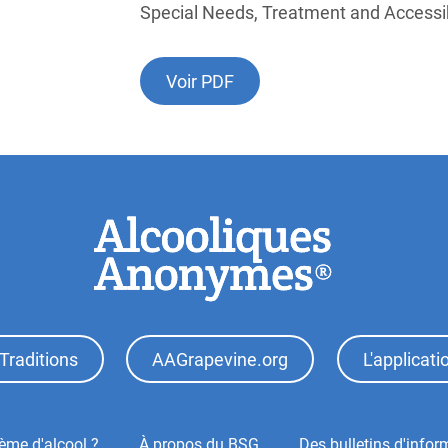
Special Needs, Treatment and Accessib
Voir PDF
Traditions
AAGrapevine.org
L'applicat
ème d'alcool ?
À propos du BSG
Des bulletins d'infor