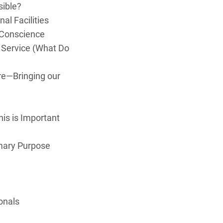
ible?
al Facilities
 Conscience
 Service (What Do
re—Bringing our
is is Important
mary Purpose
onals