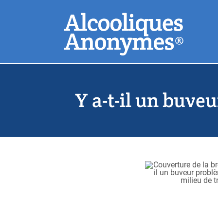
Aller
Recherchez
au
contenu
principal
Souvent reche
Y a-t-il un buve