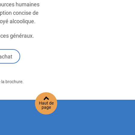
sources humaines
iption concise de
loyé alcoolique.
ices généraux.
'achat
 la brochure.
Haut de
page