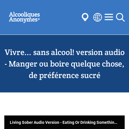
Aller
Recherchez
au
contenu
principal
Select
your
Soumettre
language
Vivre... sans alcool! version audio
Souvent recherché:
réunions
l’anonymat
Étapes
Traditions
- Manger ou boire quelque chose,
Concepts
comités
de préférence sucré
Living Sober Audio Version - Eating Or Drinking Something Usually Sweet