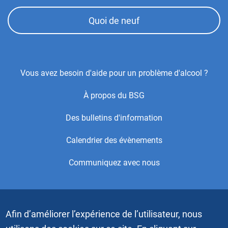
Quoi de neuf
Footer
Vous avez besoin d'aide pour un problème d'alcool ?
Center
À propos du BSG
Menu
Des bulletins d'information
Calendrier des évènements
Communiquez avec nous
Copyright © 2021 par Alcoholics Anonymous World Services,
Inc. Tous droits réservés. Ceci est le site Web officiel du
Afin d’améliorer l’expérience de l’utilisateur, nous
Bureau des Services généraux (BSG) des Alcooliques
anonymes. Les vidéos et les images graphiques ne doivent