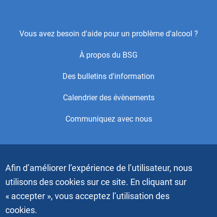
Footer
Vous avez besoin d'aide pour un problème d'alcool ?
Center
À propos du BSG
Menu
Des bulletins d'information
Calendrier des évènements
Communiquez avec nous
Copyright © 2021 par Alcoholics Anonymous World Services,
Inc. Tous droits réservés. Ceci est le site Web officiel du
Afin d’améliorer l’expérience de l’utilisateur, nous
Bureau des Services généraux (BSG) des Alcooliques
anonymes. Les vidéos et les images graphiques ne doivent
utilisons des cookies sur ce site. En cliquant sur
pas être téléchargées, copiées ou dupliquées sans
« accepter », vous acceptez l’utilisation des
l’autorisation écrite d’Alcoholics Anonymous World Services,
Inc. L’image “Les personnages bleus” est une marque
cookies.