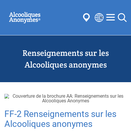
Aller
Recherchez
au
contenu
principal
Select
your
Soumettre
language
Renseignements sur les
Souvent recherché:
réunions
l’anonymat
Étapes
Traditions
Alcooliques anonymes
Concepts
comités
FF-2 Renseignements sur les
Alcooliques anonymes